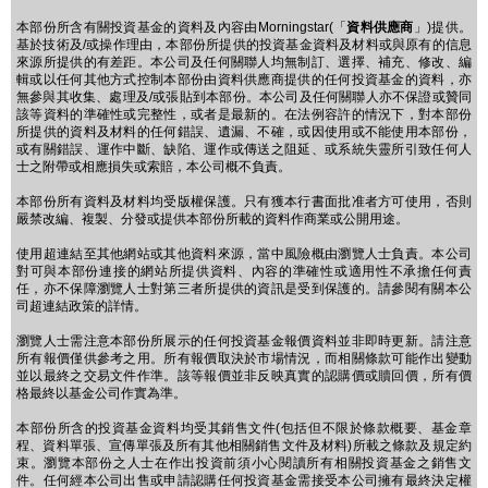
本部份所含有關投資基金的資料及內容由Morningstar(「
資料供應商
」)提供。
基於技術及/或操作理由，本部份所提供的投資基金資料及材料或與原有的信息
來源所提供的有差距。本公司及任何關聯人均無制訂、選擇、補充、修改、編
輯或以任何其他方式控制本部份由資料供應商提供的任何投資基金的資料，亦
無參與其收集、處理及/或張貼到本部份。本公司及任何關聯人亦不保證或贊同
該等資料的準確性或完整性，或者是最新的。在法例容許的情況下，對本部份
所提供的資料及材料的任何錯誤、遺漏、不確，或因使用或不能使用本部份，
或有關錯誤、運作中斷、缺陷、運作或傳送之阻延、或系統失靈所引致任何人
士之附帶或相應損失或索賠，本公司概不負責。
本部份所有資料及材料均受版權保護。只有獲本行書面批准者方可使用，否則
嚴禁改編、複製、分發或提供本部份所載的資料作商業或公開用途。
使用超連結至其他網站或其他資料來源，當中風險概由瀏覽人士負責。本公司
對可與本部份連接的網站所提供資料、內容的準確性或適用性不承擔任何責
任，亦不保障瀏覽人士對第三者所提供的資訊是受到保護的。請參閱有關本公
司超連結政策的詳情。
瀏覽人士需注意本部份所展示的任何投資基金報價資料並非即時更新。請注意
所有報價僅供參考之用。所有報價取決於市場情況，而相關條款可能作出變動
並以最終之交易文件作準。該等報價並非反映真實的認購價或贖回價，所有價
格最終以基金公司作實為準。
本部份所含的投資基金資料均受其銷售文件(包括但不限於條款概要、基金章
程、資料單張、宣傳單張及所有其他相關銷售文件及材料)所載之條款及規定約
束。瀏覽本部份之人士在作出投資前須小心閱讀所有相關投資基金之銷售文
件。任何經本公司出售或申請認購任何投資基金需接受本公司擁有最終決定權