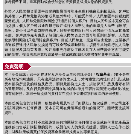
參考貨幣不同，匯率變動或會侵蝕您的投資得益或擴大您的投資損失。
外幣／人民幣投資受匯率波動的影響而可能產生獲利機會及虧損風險。客戶如
將外幣／人民幣兌換為港幣或其他外幣時，可能受外幣／人民幣匯率的變動而
蒙受虧損。人民幣兌換限制風險 (只適用於個人客戶) - 目前人民幣並非完全可自
由兌換，個人客戶可以通過銀行賬戶進行人民幣兌換的匯率是人民幣（離岸）
匯率，是否可以全部或即時辦理，須視乎當時銀行的人民幣頭寸情況及其商業
考慮。客戶應事先考慮及了解因此在人民幣資金方面可能受到的影響。人民幣
兌換限制風險 (只適用於企業客戶) - 目前人民幣並非完全可自由兌換，企業客戶
通過銀行進行人民幣兌換是否可以全部或即時辦理，須視乎當時銀行的人民幣
頭寸情況及其商業考慮。客戶應事先考慮及了解因此在人民幣資金方面可能受
到的影響。投資者應注意投資於單一國家或市場須承擔潛在的集中性風險。
免責聲明
本「基金資訊」部份所描述的互惠基金及單位信託基金(「
投資基金
」)並不是在
所有地域均可適用。只有適用法律容許之人士，才可瀏覽此網址的資訊及/或接
受本部份所提及的服務及產品。瀏覽此部份之人士，須確保其知悉及遵守有關
的適用限制，及自行負責查證其所在地域的法律是否容許其瀏覽此網址及/或使
用有關服務。本部份所提供的資料旨在提供予香港特別行政區的居民使用。
本部份所包含的資料供一般性參考用及均以「如原狀」情況提供，本公司並不
對該等資料作任何保證，另本公司可在毋須事前通知的情況下，隨時更改該等
資料。
本部份所包含的資料不應視為於任何地區關於任何投資基金或任何其他產品及
服務的出售或訂購招攬的要約，或對任何人的意見或建議。瀏覽人士在作出投
資、財務決策或購買任何投資基金前應尋找獨立的專業意見。