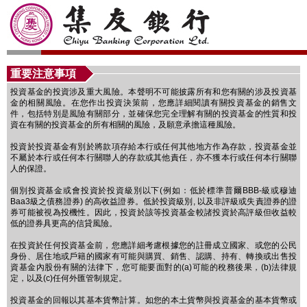
重要注意事項
投資基金的投資涉及重大風險。本聲明不可能披露所有和您有關的涉及投資基
金的相關風險。在您作出投資決策前，您應詳細閱讀有關投資基金的銷售文
件，包括特別是風險有關部分，並確保您完全理解有關的投資基金的性質和投
資在有關的投資基金的所有相關的風險，及願意承擔這種風險。
投資於投資基金有別於將款項存給本行或任何其他地方作為存款，投資基金並
不屬於本行或任何本行關聯人的存款或其他責任，亦不獲本行或任何本行關聯
人的保證。
個別投資基金或會投資於投資級別以下(例如：低於標準普爾BBB-級或穆迪
Baa3級之債務證券) 的高收益證券。低於投資級別, 以及非評級或失責證券的證
券可能被視為投機性。因此，投資於該等投資基金較諸投資於高評級但收益較
低的證券具更高的信貸風險。
在投資於任何投資基金前，您應詳細考慮根據您的註冊成立國家、或您的公民
身份、居住地或戶籍的國家有可能與購買、銷售、認購、持有、轉換或出售投
資基金內股份有關的法律下，您可能要面對的(a)可能的稅務後果，(b)法律規
定，以及(c)任何外匯管制規定。
投資基金的回報以其基本貨幣計算。如您的本土貨幣與投資基金的基本貨幣或